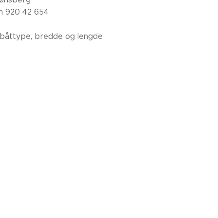
n 920 42 654
båttype, bredde og lengde