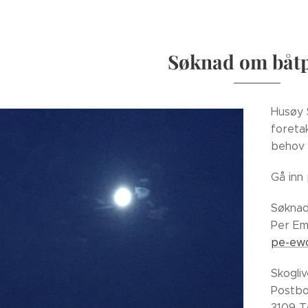
Søknad om båtp
Husøy 
foretak
behov 
Gå inn
Søknad
Per Em
pe-ewo
Skogliv
Postbo
3109 T