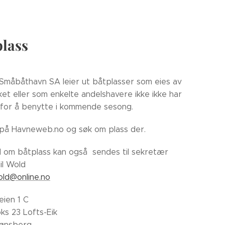
lass
Småbåthavn SA leier ut båtplasser som eies av
et eller som enkelte andelshavere ikke ikke har
for å benytte i kommende sesong.
 på Havneweb.no og søk om plass der.
 om båtplass kan også sendes til sekretær
il Wold
ld@online.no
eien 1 C
ks 23 Lofts-Eik
ønsberg